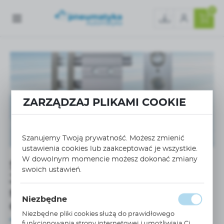
0
ZARZĄDZAJ PLIKAMI COOKIE
Szanujemy Twoją prywatność. Możesz zmienić
ustawienia cookies lub zaakceptować je wszystkie.
W dowolnym momencie możesz dokonać zmiany
Siłowniki pneumatyczne SMC
swoich ustawień.
JMGP – kompaktowa
sztywność i wysoka nośność
Niezbędne
dla przemysłu
Niezbędne pliki cookies służą do prawidłowego
funkcjonowania strony internetowej i umożliwiają Ci