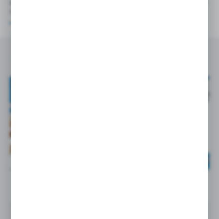
poszukujących zaawansowanych komponentów pneumatycznych
o dużej precyzji działania.
https://pneumatykanet.pl/silowniki-jmgp/
Powiązane
Nowość w naszej ofercie! Szeroka gama chwytaków...
11 - 02 - 2025