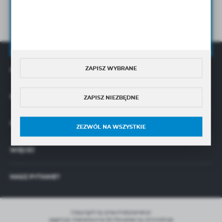
na wskazany przeze mnie adres e-mail Newslettera w tym
informacji handlowych.
Wyrażam zgodę na przetwarzanie moich danych osobowych przez
Administratora w celu świadczenia usług oraz sprzedaży online,
zgodnie z
Polityką Prywatności
ZAPISZ WYBRANE
OFERTA
O NAS
ZAPISZ NIEZBĘDNE
INFORMACJE
ZEZWÓL NA WSZYSTKIE
WIĘCEJ
MASZ PYTANIE?
Copyright by pneumatykanet.pl
Agencja interaktywna
[ti]
Powered by
2ClickShop