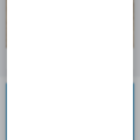
Wspieramy młode talenty!
10 - 07 - 2026
Zapisz się do newslettera
ZAPISZ SIĘ DO NEWSLETTERA I OTRZYMAJ DOSTĘP DO
UNIKANLNYCH PORAD
ORAZ
NOWOŚCI
PRODUKTOWYCH
Wyrażam zgodę na otrzymywanie drogą elektroniczną