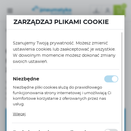
0
ZARZĄDZAJ PLIKAMI COOKIE
Strona główna
Rodzaje silników pneumatycznych
Czy silniki pneumatyczne mogą pracować w strefach zagrożonych wybuchem?
Szanujemy Twoją prywatność. Możesz zmienić
ustawienia cookies lub zaakceptować je wszystkie.
Czy silniki pneumatyczne
W dowolnym momencie możesz dokonać zmiany
mogą pracować w strefach
swoich ustawień.
zagrożonych wybuchem?
Niezbędne
Tak, wiele silników pneumatycznych posiada certyfikaty ATEX, co
Niezbędne pliki cookies służą do prawidłowego
oznacza, że są przystosowane do pracy w obszarach zagrożonych
funkcjonowania strony internetowej i umożliwiają Ci
wybuchem. Dzięki temu mogą być bezpiecznie stosowane
komfortowe korzystanie z oferowanych przez nas
w środowiskach, gdzie występuje ryzyko eksplozji.
usług.
Pliki cookies odpowiadają na podejmowane przez
Więcej
Ciebie działania w celu m.in. dostosowania Twoich
Zapisz się do newslettera
ustawień preferencji prywatności, logowania czy
ZAPISZ SIĘ DO NEWSLETTERA I OTRZYMAJ DOSTĘP DO
wypełniania formularzy. Dzięki plikom cookies strona, z