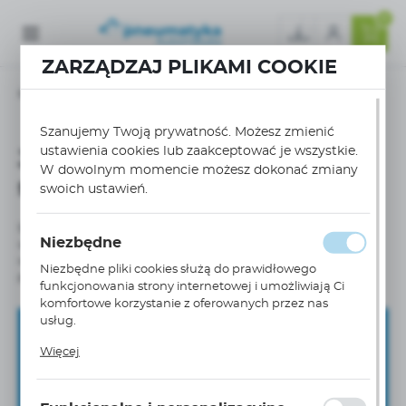
0
ZARZĄDZAJ PLIKAMI COOKIE
Strona główna
Silnik pneumatyczny vs inne typy napędów
Jakie są główne zalety silników pneumatycznych?
Szanujemy Twoją prywatność. Możesz zmienić
ustawienia cookies lub zaakceptować je wszystkie.
Jakie są główne zalety
W dowolnym momencie możesz dokonać zmiany
silników pneumatycznych?
swoich ustawień.
Silniki pneumatyczne charakteryzują się prostą konstrukcją, niską
Niezbędne
wagą oraz możliwością pracy w trudnych warunkach, takich jak
wilgoć czy zapylenie. Są również odporne na przeciążenia i mogą
Niezbędne pliki cookies służą do prawidłowego
pracować w dowolnej pozycji.
funkcjonowania strony internetowej i umożliwiają Ci
komfortowe korzystanie z oferowanych przez nas
usług.
Zapisz się do newslettera
Pliki cookies odpowiadają na podejmowane przez
Więcej
Ciebie działania w celu m.in. dostosowania Twoich
ZAPISZ SIĘ DO NEWSLETTERA I OTRZYMAJ DOSTĘP DO
ustawień preferencji prywatności, logowania czy
UNIKANLNYCH PORAD
ORAZ
NOWOŚCI
PRODUKTOWYCH
wypełniania formularzy. Dzięki plikom cookies strona, z