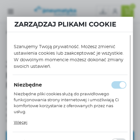
0
ZARZĄDZAJ PLIKAMI COOKIE
Strona główna
Dobór, eksploatacja i serwis silników pneumatycznych
Szanujemy Twoją prywatność. Możesz zmienić
Jakie są kluczowe czynniki przy doborze silnika pneumatycznego?
ustawienia cookies lub zaakceptować je wszystkie.
W dowolnym momencie możesz dokonać zmiany
Jakie są kluczowe czynniki
swoich ustawień.
przy doborze silnika
pneumatycznego?
Niezbędne
Niezbędne pliki cookies służą do prawidłowego
Przy wyborze silnika pneumatycznego należy uwzględnić
funkcjonowania strony internetowej i umożliwiają Ci
wymagany moment obrotowy, prędkość obrotową, ciśnienie
komfortowe korzystanie z oferowanych przez nas
robocze oraz warunki środowiskowe, w których silnik będzie
usług.
pracować. Ważne jest także dopasowanie silnika do specyficznych
Pliki cookies odpowiadają na podejmowane przez
wymagań aplikacji.
Więcej
Ciebie działania w celu m.in. dostosowania Twoich
ustawień preferencji prywatności, logowania czy
wypełniania formularzy. Dzięki plikom cookies strona, z