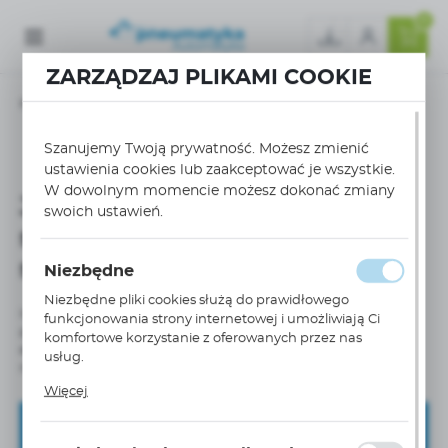
0
ZARZĄDZAJ PLIKAMI COOKIE
Strona główna
Nowoczesne rozwiązania i przyszłość silników pneumatycznych
Szanujemy Twoją prywatność. Możesz zmienić
Jakie są korzyści z integracji silników pneumatycznych z systemami sterowania
ustawienia cookies lub zaakceptować je wszystkie.
W dowolnym momencie możesz dokonać zmiany
Jakie są korzyści z integracji
swoich ustawień.
silników pneumatycznych z
systemami sterowania?
Niezbędne
Niezbędne pliki cookies służą do prawidłowego
Integracja z systemami sterowania, takimi jak IoT i PLC, umożliwia
funkcjonowania strony internetowej i umożliwiają Ci
precyzyjne monitorowanie i kontrolę procesów, co zwiększa
komfortowe korzystanie z oferowanych przez nas
efektywność operacyjną oraz pozwala na szybką reakcję
usług.
na ewentualne nieprawidłowości.
Pliki cookies odpowiadają na podejmowane przez
Więcej
Ciebie działania w celu m.in. dostosowania Twoich
ustawień preferencji prywatności, logowania czy
Zapisz się do newslettera
wypełniania formularzy. Dzięki plikom cookies strona, z