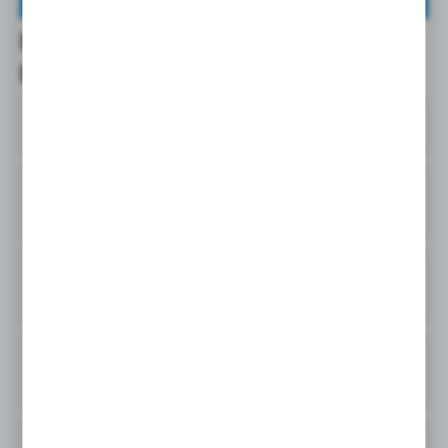
Budowa i zasada działania
pomp dozujących - FAQ
1
Co to jest pompa dozująca?
2
Jakie są główne elementy konstrukcyjne
pompy dozującej?
3
W jaki sposób można regulować
wydajność pompy dozującej?
4
Jaką funkcję pełnią zawory zwrotne w
pompach dozujących?
5
W jakich branżach stosuje się pompy