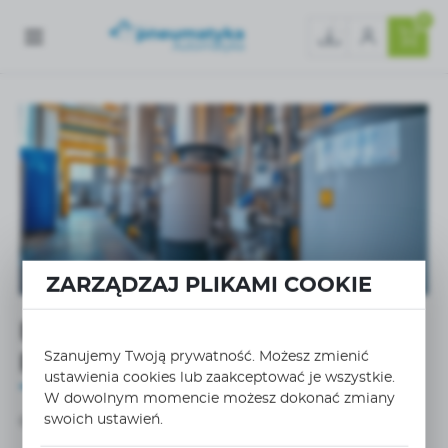
0
ZARZĄDZAJ PLIKAMI COOKIE
Budowa i zasada działania
pomp dozujących
Szanujemy Twoją prywatność. Możesz zmienić
ustawienia cookies lub zaakceptować je wszystkie.
W dowolnym momencie możesz dokonać zmiany
swoich ustawień.
09 - 03 - 2026