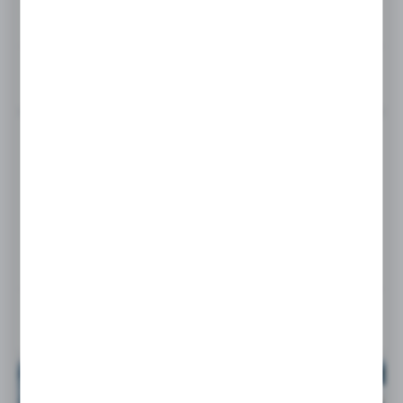
Nowość w naszej ofercie – Pompy tłokowe osiowe...
03 - 08 - 2026
Nowość w naszej ofercie – Pompy tłokowe osiowe...
24 - 07 - 2026