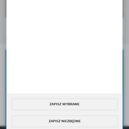
Wspieramy młode talenty!
10 - 07 - 2026
Zapisz się do newslettera
ZAPISZ SIĘ DO NEWSLETTERA I OTRZYMAJ DOSTĘP DO
UNIKANLNYCH PORAD
ORAZ
NOWOŚCI
PRODUKTOWYCH
Wyrażam zgodę na otrzymywanie drogą elektroniczną
na wskazany przeze mnie adres e-mail Newslettera w tym
ZAPISZ WYBRANE
informacji handlowych.
Wyrażam zgodę na przetwarzanie moich danych osobowych przez
Administratora w celu świadczenia usług oraz sprzedaży online,
ZAPISZ NIEZBĘDNE
zgodnie z
Polityką Prywatności