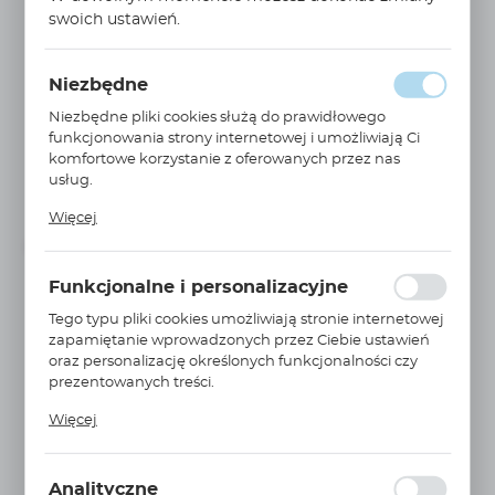
swoich ustawień.
Niezbędne
Niezbędne pliki cookies służą do prawidłowego
WIĘCEJ
funkcjonowania strony internetowej i umożliwiają Ci
komfortowe korzystanie z oferowanych przez nas
100P102QBM4MF241
usług.
Filtr wysokociśnieniowy 2 µm seria 100P przyłącze 1...
Pliki cookies odpowiadają na podejmowane przez
Więcej
PARKER
Ciebie działania w celu m.in. dostosowania Twoich
ustawień preferencji prywatności, logowania czy
Niedostępny
Na zapytanie
wypełniania formularzy. Dzięki plikom cookies strona, z
Funkcjonalne i personalizacyjne
której korzystasz, może działać bez zakłóceń.
Tego typu pliki cookies umożliwiają stronie internetowej
zapamiętanie wprowadzonych przez Ciebie ustawień
oraz personalizację określonych funkcjonalności czy
prezentowanych treści.
Dzięki tym plikom cookies możemy zapewnić Ci
Więcej
większy komfort korzystania z funkcjonalności naszej
strony poprzez dopasowanie jej do Twoich
WIĘCEJ
indywidualnych preferencji. Wyrażenie zgody na
100P102QBM4MF321
Analityczne
funkcjonalne i personalizacyjne pliki cookies