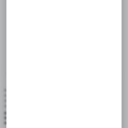
WIĘCEJ
100P105QBPMF321
Filtr wysokociśnieniowy 5 µm seria 100P przyłącze
2...
PARKER
Niedostępny
Na zapytanie
Przy wymianie wkładu należy tylko zdjąć pokrywę końcową
miski. Filtr jest idealny do zastosowań w miejscach, w których jest
mało przestrzeni. Elementy filtracyjne zostały wykonane z
wysokiej jakości komponentów Microglass III (włókno szklane).
Podstawowe parametry techniczne:
Maksymalne przepływy:
do 1000 l/min
Maksymalne ciśnienie:
do 414 bar