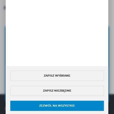
Pobierz katalog
Zapisz się do newslettera
ZAPISZ SIĘ DO NEWSLETTERA I OTRZYMAJ DOSTĘP DO
UNIKANLNYCH PORAD
ORAZ
NOWOŚCI
PRODUKTOWYCH
Wyrażam zgodę na otrzymywanie drogą elektroniczną
na wskazany przeze mnie adres e-mail Newslettera w tym
ZAPISZ WYBRANE
informacji handlowych.
Wyrażam zgodę na przetwarzanie moich danych osobowych przez
Administratora w celu świadczenia usług oraz sprzedaży online,
ZAPISZ NIEZBĘDNE
zgodnie z
Polityką Prywatności
ZEZWÓL NA WSZYSTKIE
OFERTA