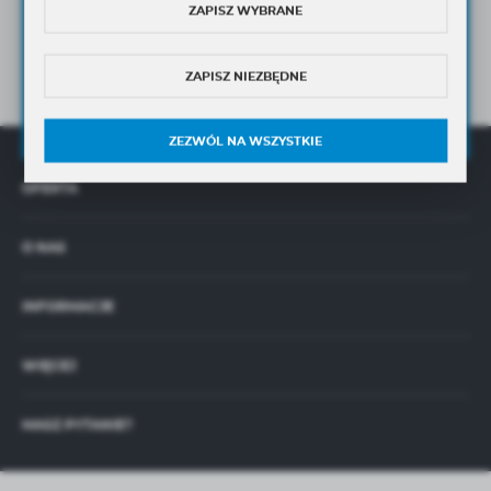
ZAPISZ WYBRANE
Wyrażam zgodę na otrzymywanie drogą elektroniczną
na wskazany przeze mnie adres e-mail Newslettera w tym
informacji handlowych.
ZAPISZ NIEZBĘDNE
Wyrażam zgodę na przetwarzanie moich danych osobowych przez
Administratora w celu świadczenia usług oraz sprzedaży online,
zgodnie z
Polityką Prywatności
ZEZWÓL NA WSZYSTKIE
OFERTA
O NAS
INFORMACJE
WIĘCEJ
MASZ PYTANIE?