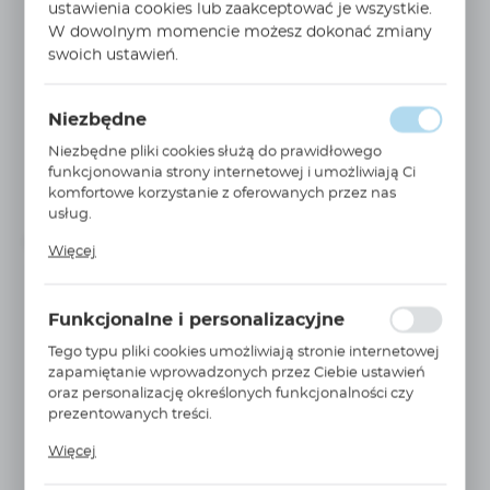
ustawienia cookies lub zaakceptować je wszystkie.
W dowolnym momencie możesz dokonać zmiany
swoich ustawień.
WIĘCEJ
HMIDT351
Niezbędne
Ekran HMIGTU 7" panoramiczny 16:9 HMIDT351
Niezbędne pliki cookies służą do prawidłowego
SCHNEIDER ELECTRIC
funkcjonowania strony internetowej i umożliwiają Ci
komfortowe korzystanie z oferowanych przez nas
3 089,00 PLN
Cena netto:
usług.
Cena brutto:
3 799,47 PLN
Pliki cookies odpowiadają na podejmowane przez
Niedostępny
Na zapytanie
Więcej
Ciebie działania w celu m.in. dostosowania Twoich
ustawień preferencji prywatności, logowania czy
wypełniania formularzy. Dzięki plikom cookies strona, z
Funkcjonalne i personalizacyjne
której korzystasz, może działać bez zakłóceń.
Tego typu pliki cookies umożliwiają stronie internetowej
zapamiętanie wprowadzonych przez Ciebie ustawień
oraz personalizację określonych funkcjonalności czy
prezentowanych treści.
Dzięki tym plikom cookies możemy zapewnić Ci
Więcej
większy komfort korzystania z funkcjonalności naszej
WIĘCEJ
HMIDT542
strony poprzez dopasowanie jej do Twoich