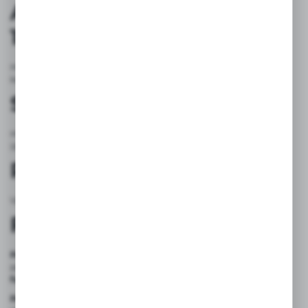
ADVANCED – matryca 7-
12″
modułowa budowa, single-touch (sliding, scrolling), 262 K
kolorów, TFT, 16:9
SMART – matryca 10-19″
modułowa budowa, single-touch (sliding, scrolling), multi-touch
(zooming, double touch), 16M kolorów, TFT, 4:3, 16,9
Programowanie
Vijeo Designer, Vijeo XD
Funkcje
Panel operatorski
Magelis GTU jest pierwszym inteligentnym
panelem operatorskim HMI z
innowacyjnym wyświetlaczem z
funkcją Wireless LAN.
Panel operatorski
Magelis GTU zapewnia wysoką wydajność i