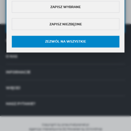
na wskazany przeze mnie adres e-mail Newslettera w tym
informacji handlowych.
ZAPISZ WYBRANE
Wyrażam zgodę na przetwarzanie moich danych osobowych przez
Administratora w celu świadczenia usług oraz sprzedaży online,
zgodnie z
Polityką Prywatności
ZAPISZ NIEZBĘDNE
OFERTA
ZEZWÓL NA WSZYSTKIE
O NAS
INFORMACJE
WIĘCEJ
MASZ PYTANIE?
Copyright by pneumatykanet.pl
Agencja interaktywna
[ti]
Powered by
2ClickShop