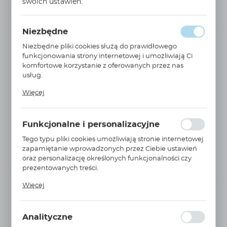
swoich ustawień.
PNEUMATYKA
Niedostępny
Na zapytanie
Niezbędne
Niezbędne pliki cookies służą do prawidłowego
funkcjonowania strony internetowej i umożliwiają Ci
komfortowe korzystanie z oferowanych przez nas
usług.
Pliki cookies odpowiadają na podejmowane przez
Więcej
Ciebie działania w celu m.in. dostosowania Twoich
ustawień preferencji prywatności, logowania czy
WIĘCEJ
wypełniania formularzy. Dzięki plikom cookies strona, z
NRB016A0080
Funkcjonalne i personalizacyjne
której korzystasz, może działać bez zakłóceń.
prowadnica typ H do siłownika okrągłego Ø16 skok
Tego typu pliki cookies umożliwiają stronie internetowej
80mm...
zapamiętanie wprowadzonych przez Ciebie ustawień
PNEUMATYKA
oraz personalizację określonych funkcjonalności czy
prezentowanych treści.
Niedostępny
Na zapytanie
Dzięki tym plikom cookies możemy zapewnić Ci
Więcej
większy komfort korzystania z funkcjonalności naszej
strony poprzez dopasowanie jej do Twoich
indywidualnych preferencji. Wyrażenie zgody na
Analityczne
funkcjonalne i personalizacyjne pliki cookies