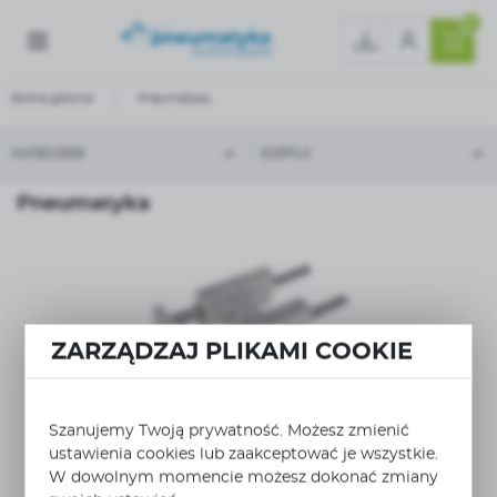
0
Strona główna
Pneumatyka
KATEGORIE
SORTUJ
Pneumatyka
ZARZĄDZAJ PLIKAMI COOKIE
WIĘCEJ
NRB016A0050
Szanujemy Twoją prywatność. Możesz zmienić
ustawienia cookies lub zaakceptować je wszystkie.
prowadnica typ H do siłownika okrągłego Ø16 skok
50mm...
W dowolnym momencie możesz dokonać zmiany