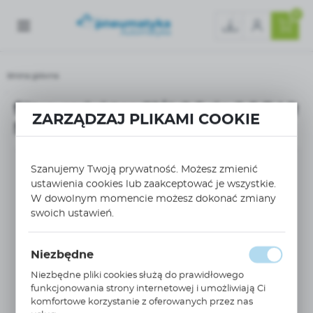
0
Strona główna
filtro-reduktor G1/4 0,5 do 8,5 BAR 5µm AW20-F02CH-D
filtro-reduktor G1/4 0,5 do 8,5 BAR
ZARZĄDZAJ PLIKAMI COOKIE
5µm AW20-F02CH-D
Szanujemy Twoją prywatność. Możesz zmienić
ustawienia cookies lub zaakceptować je wszystkie.
W dowolnym momencie możesz dokonać zmiany
swoich ustawień.
Niezbędne
Niezbędne pliki cookies służą do prawidłowego
funkcjonowania strony internetowej i umożliwiają Ci
komfortowe korzystanie z oferowanych przez nas