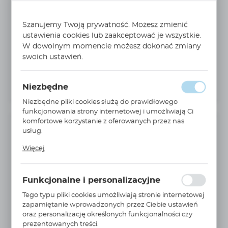
Szanujemy Twoją prywatność. Możesz zmienić
ustawienia cookies lub zaakceptować je wszystkie.
W dowolnym momencie możesz dokonać zmiany
swoich ustawień.
Niezbędne
Niezbędne pliki cookies służą do prawidłowego
funkcjonowania strony internetowej i umożliwiają Ci
komfortowe korzystanie z oferowanych przez nas
INFORMACJE PODSTAWOWE
usług.
Pliki cookies odpowiadają na podejmowane przez
Więcej
Producent:
PARKER
Ciebie działania w celu m.in. dostosowania Twoich
ustawień preferencji prywatności, logowania czy
Nr Katalogowy:
GLF3105QIBP2GG20N
wypełniania formularzy. Dzięki plikom cookies strona, z
Funkcjonalne i personalizacyjne
której korzystasz, może działać bez zakłóceń.
Natężenie przepływu:
0 do 285 l/min
Tego typu pliki cookies umożliwiają stronie internetowej
Wkład filtra:
05QI (Quantumfiber™)
zapamiętanie wprowadzonych przez Ciebie ustawień
oraz personalizację określonych funkcjonalności czy
Dokładność filtracji:
5 µm
prezentowanych treści.