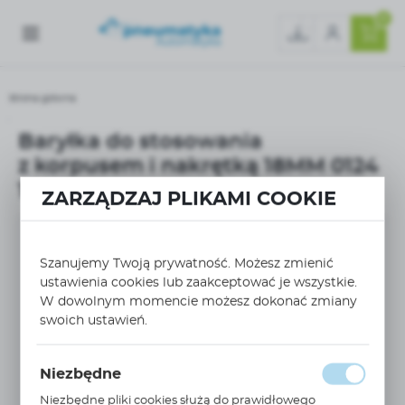
0
Strona główna
Baryłka do stosowania z korpusem i nakrętką 18MM 0124 18 00 40
Baryłka do stosowania
z korpusem i nakrętką 18MM 0124
18 00 40
ZARZĄDZAJ PLIKAMI COOKIE
Szanujemy Twoją prywatność. Możesz zmienić
ustawienia cookies lub zaakceptować je wszystkie.
W dowolnym momencie możesz dokonać zmiany
swoich ustawień.
Niezbędne
Niezbędne pliki cookies służą do prawidłowego