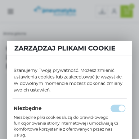
0
Strona główna
Czujnik indukcyjny M12 NPN NO zasięg 4 mm zasilanie 12 - 24V DC przewód 2 m
ZARZĄDZAJ PLIKAMI COOKIE
Czujnik indukcyjny M12 NPN NO
zasięg 4 mm zasilanie 12 - 24V DC
przewód 2 m XS112B3NAL2
Szanujemy Twoją prywatność. Możesz zmienić
ustawienia cookies lub zaakceptować je wszystkie.
W dowolnym momencie możesz dokonać zmiany
swoich ustawień.
Niezbędne
Niezbędne pliki cookies służą do prawidłowego
funkcjonowania strony internetowej i umożliwiają Ci
komfortowe korzystanie z oferowanych przez nas
usług.