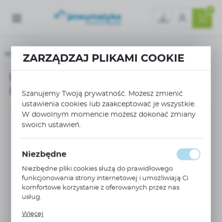
0
Strona główna
ZARZĄDZAJ PLIKAMI COOKIE
Dławik AC, 3 fazowy, 50/60Hz, 4A, IP00, 10mH VW3A4551
Dławik AC, 3 fazowy, 50/60Hz, 4A,
IP00, 10mH VW3A4551
Szanujemy Twoją prywatność. Możesz zmienić
ustawienia cookies lub zaakceptować je wszystkie.
W dowolnym momencie możesz dokonać zmiany
swoich ustawień.
Niezbędne
Niezbędne pliki cookies służą do prawidłowego
funkcjonowania strony internetowej i umożliwiają Ci
komfortowe korzystanie z oferowanych przez nas
usług.
Pliki cookies odpowiadają na podejmowane przez
Więcej
Ciebie działania w celu m.in. dostosowania Twoich