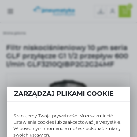
0
Strona główna
Filtr niskociśnieniowy 10 µm seria GLF przyłącze G1 1/2 przepływ 600 l/min GL
Filtr niskociśnieniowy 10 µm seria
GLF przyłącze G1 1/2 przepływ 600
l/min GLF3210QIBP2G2G24MF
ZARZĄDZAJ PLIKAMI COOKIE
Szanujemy Twoją prywatność. Możesz zmienić
ustawienia cookies lub zaakceptować je wszystkie.
W dowolnym momencie możesz dokonać zmiany
swoich ustawień.