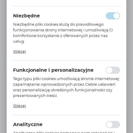
Niezbędne
Niezbędne pliki cookies służą do prawidłowego
funkcjonowania strony internetowej i umożliwiają Ci
komfortowe korzystanie z oferowanych przez nas
usług.
Pliki cookies odpowiadają na podejmowane przez
Więcej
Ciebie działania w celu m.in. dostosowania Twoich
ustawień preferencji prywatności, logowania czy
wypełniania formularzy. Dzięki plikom cookies strona, z
Funkcjonalne i personalizacyjne
której korzystasz, może działać bez zakłóceń.
INFORMACJE PODSTAWOWE
Tego typu pliki cookies umożliwiają stronie internetowej
zapamiętanie wprowadzonych przez Ciebie ustawień
Producent:
PARKER
oraz personalizację określonych funkcjonalności czy
prezentowanych treści.
Nr Katalogowy:
GLF3210QIBP2G2G24MF
Dzięki tym plikom cookies możemy zapewnić Ci
Więcej
Jednostka miary:
szt.
większy komfort korzystania z funkcjonalności naszej
strony poprzez dopasowanie jej do Twoich
Natężenie przepływu:
0 do 600 L/min
indywidualnych preferencji. Wyrażenie zgody na
Analityczne
Wkład filtra:
10QI (Quantumfiber™)
funkcjonalne i personalizacyjne pliki cookies
gwarantuje dostępność większej ilości funkcji na