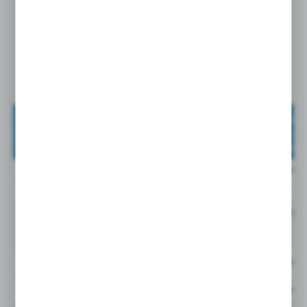
10 µm seria GLF przyłącze G1 1/2
przepływ 600 l/min
GLF3210QIBP2G2G24MF
NATĘŻENIE
WKŁAD
NR KATALOGOWY
PRZEPŁYW
FILTRA
U
GLF3210QIBP2G2G24MF
0 do 600 L/min
10QI (Quantumfiber™
Cena netto:
GLF3210QIBP2GG20F
0 do 600 l/min
10QI (Quantumfiber™
GLF3210QIBP2GG20M
0 do 600 l/min
10QI (Quantumfiber™
GLF3210QIBP2GG20MF
0 do 600 l/min
10QI (Quantumfiber™
Cena netto: