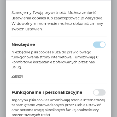
Szanujemy Twoją prywatność. Możesz zmienić
ustawienia cookies lub zaakceptować je wszystkie.
W dowolnym momencie możesz dokonać zmiany
swoich ustawień.
Niezbędne
Niezbędne pliki cookies służą do prawidłowego
funkcjonowania strony internetowej i umożliwiają Ci
komfortowe korzystanie z oferowanych przez nas
INFORMACJE PODSTAWOWE
usług.
Pliki cookies odpowiadają na podejmowane przez
Więcej
Producent:
PARKER
Ciebie działania w celu m.in. dostosowania Twoich
ustawień preferencji prywatności, logowania czy
Nr Katalogowy:
GLF2110QIBP2GG16F
wypełniania formularzy. Dzięki plikom cookies strona, z
Funkcjonalne i personalizacyjne
której korzystasz, może działać bez zakłóceń.
Natężenie przepływu:
0 do 250 l/min
Tego typu pliki cookies umożliwiają stronie internetowej
Wkład filtra:
10QI (Quantumfiber™)
zapamiętanie wprowadzonych przez Ciebie ustawień
oraz personalizację określonych funkcjonalności czy
Dokładność filtracji:
10 µm
prezentowanych treści.