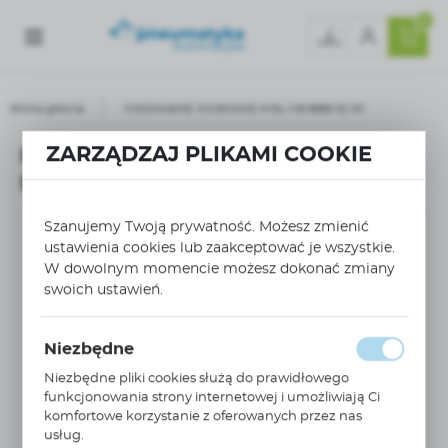
0
Strona główna
MOCOWANIE WCISKOWE H=54 M8 6699 02 03
ZARZĄDZAJ PLIKAMI COOKIE
MOCOWANIE WCISKOWE H=54
M8 6699 02 03
Szanujemy Twoją prywatność. Możesz zmienić
ustawienia cookies lub zaakceptować je wszystkie.
W dowolnym momencie możesz dokonać zmiany
swoich ustawień.
Niezbędne
Niezbędne pliki cookies służą do prawidłowego
funkcjonowania strony internetowej i umożliwiają Ci
komfortowe korzystanie z oferowanych przez nas
usług.