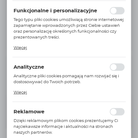
ustawień preferencji prywatności, logowania czy
wypełniania formularzy. Dzięki plikom cookies strona, z
Funkcjonalne i personalizacyjne
której korzystasz, może działać bez zakłóceń.
Tego typu pliki cookies umożliwiają stronie internetowej
zapamiętanie wprowadzonych przez Ciebie ustawień
oraz personalizację określonych funkcjonalności czy
prezentowanych treści.
Dzięki tym plikom cookies możemy zapewnić Ci
Więcej
większy komfort korzystania z funkcjonalności naszej
strony poprzez dopasowanie jej do Twoich
indywidualnych preferencji. Wyrażenie zgody na
INFORMACJE PODSTAWOWE
Analityczne
funkcjonalne i personalizacyjne pliki cookies
gwarantuje dostępność większej ilości funkcji na
Analityczne pliki cookies pomagają nam rozwijać się i
Producent:
SCHNEIDER ELECTRIC
stronie.
dostosowywać do Twoich potrzeb.
Nr Katalogowy:
LXM62DD15C21000
Cookies analityczne pozwalają na uzyskanie informacji
Więcej
w zakresie wykorzystywania witryny internetowej,
miejsca oraz częstotliwości, z jaką odwiedzane są nasze
Niedostępny
Na zapytanie
serwisy www. Dane pozwalają nam na ocenę naszych
Reklamowe
serwisów internetowych pod względem ich
POWIADOM O DOSTĘPNOŚCI
popularności wśród użytkowników. Zgromadzone
Dzięki reklamowym plikom cookies prezentujemy Ci
informacje są przetwarzane w formie
najciekawsze informacje i aktualności na stronach
zanonimizowanej. Wyrażenie zgody na analityczne pliki
naszych partnerów.
cookies gwarantuje dostępność wszystkich