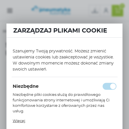
0
ZARZĄDZAJ PLIKAMI COOKIE
Strona główna
Serwonapęd Elau LXM62 15A LXM62DD15C21000
Serwonapęd Elau LXM62 15A
Szanujemy Twoją prywatność. Możesz zmienić
LXM62DD15C21000
ustawienia cookies lub zaakceptować je wszystkie.
W dowolnym momencie możesz dokonać zmiany
swoich ustawień.
Niezbędne
Niezbędne pliki cookies służą do prawidłowego
funkcjonowania strony internetowej i umożliwiają Ci
komfortowe korzystanie z oferowanych przez nas
usług.
Pliki cookies odpowiadają na podejmowane przez
Więcej
Ciebie działania w celu m.in. dostosowania Twoich