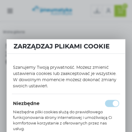
0
Strona główna
Sprężarka tłokowa seria STORMY 270F5,5YPRO 4 kW wydajność 0,653 m3/min 11 
Sprężarka tłokowa seria STORMY
ZARZĄDZAJ PLIKAMI COOKIE
270F5,5YPRO 4 kW wydajność
0,653 m3/min 11 BAR
Szanujemy Twoją prywatność. Możesz zmienić
ustawienia cookies lub zaakceptować je wszystkie.
W dowolnym momencie możesz dokonać zmiany
swoich ustawień.
Niezbędne
Niezbędne pliki cookies służą do prawidłowego
funkcjonowania strony internetowej i umożliwiają Ci
komfortowe korzystanie z oferowanych przez nas
usług.