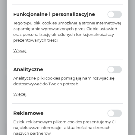
ustawień preferencji prywatności, logowania czy
wypełniania formularzy. Dzięki plikom cookies strona, z
Funkcjonalne i personalizacyjne
której korzystasz, może działać bez zakłóceń.
Tego typu pliki cookies umożliwiają stronie internetowej
zapamiętanie wprowadzonych przez Ciebie ustawień
oraz personalizację określonych funkcjonalności czy
prezentowanych treści.
Dzięki tym plikom cookies możemy zapewnić Ci
Więcej
większy komfort korzystania z funkcjonalności naszej
strony poprzez dopasowanie jej do Twoich
indywidualnych preferencji. Wyrażenie zgody na
Analityczne
funkcjonalne i personalizacyjne pliki cookies
gwarantuje dostępność większej ilości funkcji na
Analityczne pliki cookies pomagają nam rozwijać się i
stronie.
dostosowywać do Twoich potrzeb.
INFORMACJE PODSTAWOWE
Cookies analityczne pozwalają na uzyskanie informacji
Więcej
Producent:
SCHNEIDER ELECTRIC
w zakresie wykorzystywania witryny internetowej,
miejsca oraz częstotliwości, z jaką odwiedzane są nasze
Nr Katalogowy:
TM221C16R
serwisy www. Dane pozwalają nam na ocenę naszych
Reklamowe
serwisów internetowych pod względem ich
Jednostka miary:
szt
popularności wśród użytkowników. Zgromadzone
Dzięki reklamowym plikom cookies prezentujemy Ci
informacje są przetwarzane w formie
najciekawsze informacje i aktualności na stronach
Niedostępny
Na zapytanie
zanonimizowanej. Wyrażenie zgody na analityczne pliki
naszych partnerów.