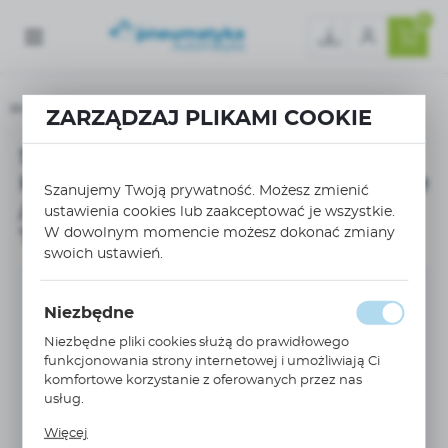
0
Strona główna
ZARZĄDZAJ PLIKAMI COOKIE
Sterownik PLC M221 16I/O Kompakt 9we/7wy przekaźnikowe /2xAI 0-10V/ zasilani
Sterownik PLC M221 16I/O
Kompakt 9we/7wy przekaźnikowe
Szanujemy Twoją prywatność. Możesz zmienić
/2xAI 0-10V/ zasilanie 230VAC
ustawienia cookies lub zaakceptować je wszystkie.
W dowolnym momencie możesz dokonać zmiany
TM221C16R
swoich ustawień.
Niezbędne
Niezbędne pliki cookies służą do prawidłowego
funkcjonowania strony internetowej i umożliwiają Ci
komfortowe korzystanie z oferowanych przez nas
usług.
Pliki cookies odpowiadają na podejmowane przez
Więcej
Ciebie działania w celu m.in. dostosowania Twoich