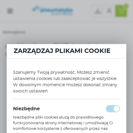
0
Strona główna
szybkozłącze DN7,4 gwint wewnętrzny G1/2 95KSIW21RVX
szybkozłącze DN7,4 gwint
ZARZĄDZAJ PLIKAMI COOKIE
wewnętrzny G1/2 95KSIW21RVX
Szanujemy Twoją prywatność. Możesz zmienić
ustawienia cookies lub zaakceptować je wszystkie.
W dowolnym momencie możesz dokonać zmiany
swoich ustawień.
Niezbędne
Niezbędne pliki cookies służą do prawidłowego
funkcjonowania strony internetowej i umożliwiają Ci
komfortowe korzystanie z oferowanych przez nas