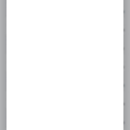
944830Q
GLF
wiadomości, ofert, komunikatów mediów
społecznościowych.
Cena netto:
944831Q
GLF
Cena netto:
944832Q
GLF
Cena netto:
944833Q
GLF
Cena netto:
944834Q
GLF
Cena netto:
944835Q
GLF
Cena netto:
944836Q
GLF
Cena netto