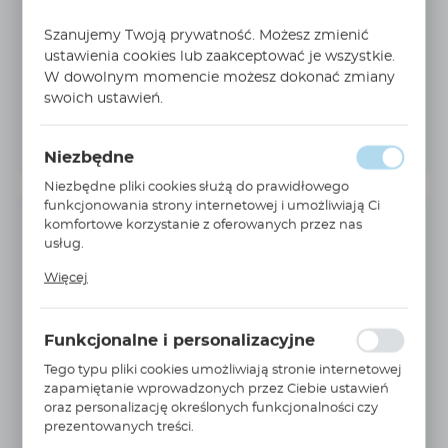
Szanujemy Twoją prywatność. Możesz zmienić
ustawienia cookies lub zaakceptować je wszystkie.
W dowolnym momencie możesz dokonać zmiany
swoich ustawień.
Niezbędne
Niezbędne pliki cookies służą do prawidłowego
funkcjonowania strony internetowej i umożliwiają Ci
komfortowe korzystanie z oferowanych przez nas
INFORMACJE PODSTAWOWE
usług.
Producent:
PARKER
Pliki cookies odpowiadają na podejmowane przez
Więcej
Ciebie działania w celu m.in. dostosowania Twoich
Nr Katalogowy:
944874Q
ustawień preferencji prywatności, logowania czy
wypełniania formularzy. Dzięki plikom cookies strona, z
Jednostka miary:
szt.
Funkcjonalne i personalizacyjne
której korzystasz, może działać bez zakłóceń.
seria:
GLF
Tego typu pliki cookies umożliwiają stronie internetowej
zapamiętanie wprowadzonych przez Ciebie ustawień
Dokładność filtracji:
2 µm
oraz personalizację określonych funkcjonalności czy
Wielkość obudowy filtra:
GLF 3
prezentowanych treści.