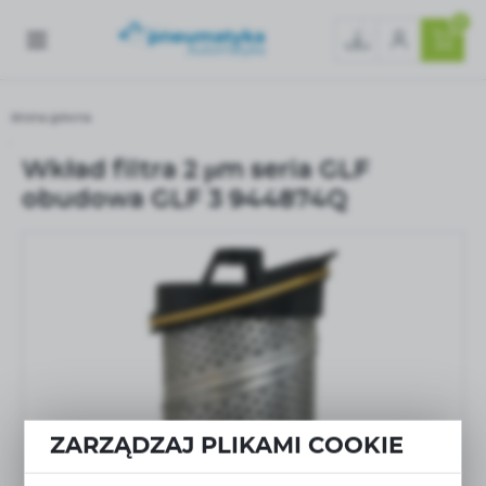
0
Strona główna
Wkład filtra 2 µm seria GLF obudowa GLF 3 944874Q
Wkład filtra 2 µm seria GLF
obudowa GLF 3 944874Q
ZARZĄDZAJ PLIKAMI COOKIE