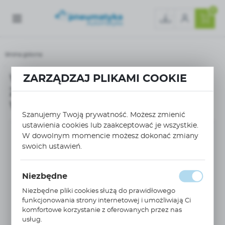
0
Strona główna
WSPORNIK ŚCIENNY Ø 16,5mm Z ZAWOREM KULOWYM, 1 WYJŚCIE 45° GW G1/2'' 6
WSPORNIK ŚCIENNY Ø 16,5mm
ZARZĄDZAJ PLIKAMI COOKIE
Z ZAWOREM KULOWYM, 1
WYJŚCIE 45° GW G1/2'' 6678 17 21
Szanujemy Twoją prywatność. Możesz zmienić
ustawienia cookies lub zaakceptować je wszystkie.
W dowolnym momencie możesz dokonać zmiany
swoich ustawień.
Niezbędne
Niezbędne pliki cookies służą do prawidłowego
funkcjonowania strony internetowej i umożliwiają Ci
komfortowe korzystanie z oferowanych przez nas
usług.