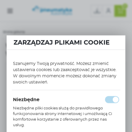
0
Strona główna
ZARZĄDZAJ PLIKAMI COOKIE
WSPORNIK ŚCIENNY Ø 25mm, 1 WYJŚCIE 45° GW G1/2'' 6639 25 21
WSPORNIK ŚCIENNY Ø 25mm, 1
WYJŚCIE 45° GW G1/2'' 6639 25 21
Szanujemy Twoją prywatność. Możesz zmienić
ustawienia cookies lub zaakceptować je wszystkie.
W dowolnym momencie możesz dokonać zmiany
swoich ustawień.
Niezbędne
Niezbędne pliki cookies służą do prawidłowego
funkcjonowania strony internetowej i umożliwiają Ci
komfortowe korzystanie z oferowanych przez nas
usług.