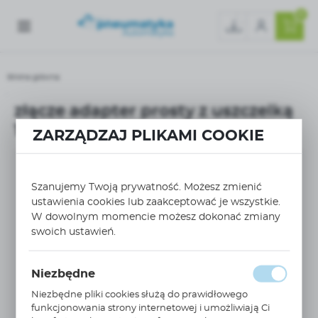
0
Strona główna
złącze adapter prosty z uszczelką 18MM G3/4 0128 18 27 39
złącze adapter prosty z uszczelką
18MM G3/4 0128 18 27 39
ZARZĄDZAJ PLIKAMI COOKIE
Szanujemy Twoją prywatność. Możesz zmienić
ustawienia cookies lub zaakceptować je wszystkie.
W dowolnym momencie możesz dokonać zmiany
swoich ustawień.
Niezbędne
Niezbędne pliki cookies służą do prawidłowego
funkcjonowania strony internetowej i umożliwiają Ci