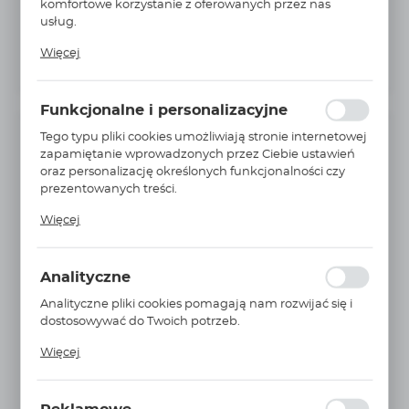
komfortowe korzystanie z oferowanych przez nas
usług.
Pliki cookies odpowiadają na podejmowane przez
Więcej
Ciebie działania w celu m.in. dostosowania Twoich
ustawień preferencji prywatności, logowania czy
wypełniania formularzy. Dzięki plikom cookies strona, z
Funkcjonalne i personalizacyjne
której korzystasz, może działać bez zakłóceń.
Tego typu pliki cookies umożliwiają stronie internetowej
INFORMACJE PODSTAWOWE
zapamiętanie wprowadzonych przez Ciebie ustawień
oraz personalizację określonych funkcjonalności czy
Producent:
PARKER
prezentowanych treści.
Nr Katalogowy:
0128 18 27 39
Dzięki tym plikom cookies możemy zapewnić Ci
Więcej
większy komfort korzystania z funkcjonalności naszej
Jednostka miary:
szt.
strony poprzez dopasowanie jej do Twoich
indywidualnych preferencji. Wyrażenie zgody na
średnica przewodu ØD:
18 MM
Analityczne
funkcjonalne i personalizacyjne pliki cookies
gwint C:
G3/4
gwarantuje dostępność większej ilości funkcji na
Analityczne pliki cookies pomagają nam rozwijać się i
stronie.
dostosowywać do Twoich potrzeb.
korpus:
mosiądz
Cookies analityczne pozwalają na uzyskanie informacji
MAX ciśnienie robocze:
550 BAR
Więcej
w zakresie wykorzystywania witryny internetowej,
miejsca oraz częstotliwości, z jaką odwiedzane są nasze
Waga:
0,885Kg
serwisy www. Dane pozwalają nam na ocenę naszych
ilość opakowaniowa:
10