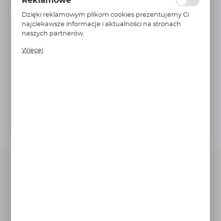
Reklamowe
serwisów internetowych pod względem ich
popularności wśród użytkowników. Zgromadzone
Dzięki reklamowym plikom cookies prezentujemy Ci
informacje są przetwarzane w formie
Niedostępny
do 12 tygodni
najciekawsze informacje i aktualności na stronach
zanonimizowanej. Wyrażenie zgody na analityczne pliki
naszych partnerów.
16,80EUR
cookies gwarantuje dostępność wszystkich
Cena netto:
13,44 EUR
Promocyjne pliki cookies służą do prezentowania Ci
funkcjonalności.
Więcej
naszych komunikatów na podstawie analizy Twoich
20,66
Cena brutto:
upodobań oraz Twoich zwyczajów dotyczących
16,53 EUR
przeglądanej witryny internetowej. Treści promocyjne
Najniższa cena z 30 dni przed obniżką: 55,15 zł
mogą pojawić się na stronach podmiotów trzecich lub
firm będących naszymi partnerami oraz innych
Do schowka
dostawców usług. Firmy te działają w charakterze
pośredników prezentujących nasze treści w postaci
DODAJ DO KOSZYKA
wiadomości, ofert, komunikatów mediów
społecznościowych.
Warianty złącze adapter prosty
z uszczelką 18MM G3/4 0128 18
27 39