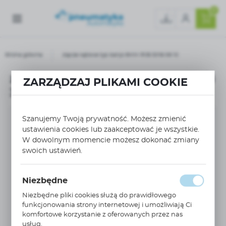
0
Strona główna
złącze kątowe typ banjo 6MM R1/8 3018 06 10
złącze kątowe typ banjo 6MM R1/8
ZARZĄDZAJ PLIKAMI COOKIE
3018 06 10
Szanujemy Twoją prywatność. Możesz zmienić
ustawienia cookies lub zaakceptować je wszystkie.
W dowolnym momencie możesz dokonać zmiany
swoich ustawień.
Niezbędne
Niezbędne pliki cookies służą do prawidłowego
funkcjonowania strony internetowej i umożliwiają Ci
komfortowe korzystanie z oferowanych przez nas
usług.