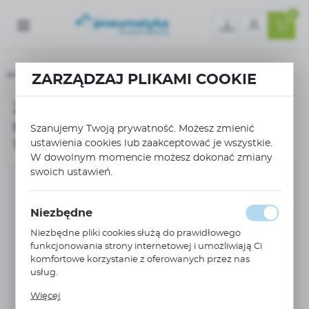
0
Strona główna
ZARZĄDZAJ PLIKAMI COOKIE
Złącze przelotowe 2,5/4mm2 sprężynowe PUSH-IN czerwone WTP 2,5/4 RT 56.203.
Złącze przelotowe 2,5/4mm2
sprężynowe PUSH-IN czerwone
Szanujemy Twoją prywatność. Możesz zmienić
WTP 2,5/4 RT 56.203.0055.5
ustawienia cookies lub zaakceptować je wszystkie.
W dowolnym momencie możesz dokonać zmiany
swoich ustawień.
Niezbędne
Niezbędne pliki cookies służą do prawidłowego
funkcjonowania strony internetowej i umożliwiają Ci
komfortowe korzystanie z oferowanych przez nas
usług.
Pliki cookies odpowiadają na podejmowane przez
Więcej
Ciebie działania w celu m.in. dostosowania Twoich