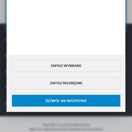
na wskazany przeze mnie adres e-mail Newslettera w tym
informacji handlowych.
Wyrażam zgodę na przetwarzanie moich danych osobowych przez
Administratora w celu świadczenia usług oraz sprzedaży online,
zgodnie z
Polityką Prywatności
OFERTA
O NAS
ZAPISZ WYBRANE
INFORMACJE
ZAPISZ NIEZBĘDNE
WIĘCEJ
ZEZWÓL NA WSZYSTKIE
MASZ PYTANIE?
Copyright by pneumatykanet.pl
Agencja interaktywna
[ti]
Powered by
2ClickShop