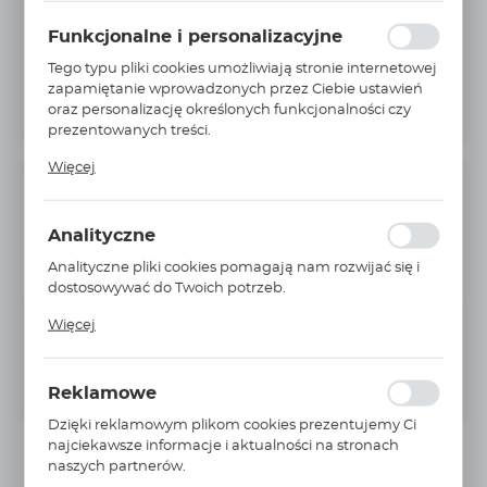
wypełniania formularzy. Dzięki plikom cookies strona, z
Funkcjonalne i personalizacyjne
której korzystasz, może działać bez zakłóceń.
Tego typu pliki cookies umożliwiają stronie internetowej
zapamiętanie wprowadzonych przez Ciebie ustawień
oraz personalizację określonych funkcjonalności czy
prezentowanych treści.
Dzięki tym plikom cookies możemy zapewnić Ci
Więcej
większy komfort korzystania z funkcjonalności naszej
strony poprzez dopasowanie jej do Twoich
INFORMACJE PODSTAWOWE
indywidualnych preferencji. Wyrażenie zgody na
Analityczne
funkcjonalne i personalizacyjne pliki cookies
Producent:
WIELAND ELECTRIC
gwarantuje dostępność większej ilości funkcji na
Analityczne pliki cookies pomagają nam rozwijać się i
Nr Katalogowy:
56.206.0055.7
stronie.
dostosowywać do Twoich potrzeb.
Cookies analityczne pozwalają na uzyskanie informacji
Niedostępny
Na zapytanie
Więcej
w zakresie wykorzystywania witryny internetowej,
miejsca oraz częstotliwości, z jaką odwiedzane są nasze
POWIADOM O DOSTĘPNOŚCI
serwisy www. Dane pozwalają nam na ocenę naszych
Reklamowe
serwisów internetowych pod względem ich
popularności wśród użytkowników. Zgromadzone
Dzięki reklamowym plikom cookies prezentujemy Ci
informacje są przetwarzane w formie
najciekawsze informacje i aktualności na stronach
zanonimizowanej. Wyrażenie zgody na analityczne pliki
naszych partnerów.
cookies gwarantuje dostępność wszystkich