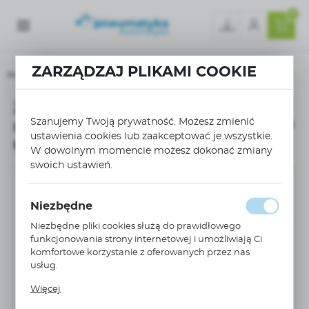
0
ZARZĄDZAJ PLIKAMI COOKIE
Strona główna
Złącze przelotowe 6/10mm2 sprężynowe PUSH-IN zielone WTP 6/10 GN 56.206.005
Złącze przelotowe 6/10mm2
Szanujemy Twoją prywatność. Możesz zmienić
sprężynowe PUSH-IN zielone WTP
ustawienia cookies lub zaakceptować je wszystkie.
6/10 GN 56.206.0055.7
W dowolnym momencie możesz dokonać zmiany
swoich ustawień.
Niezbędne
Niezbędne pliki cookies służą do prawidłowego
funkcjonowania strony internetowej i umożliwiają Ci
komfortowe korzystanie z oferowanych przez nas
usług.
Pliki cookies odpowiadają na podejmowane przez
Więcej
Ciebie działania w celu m.in. dostosowania Twoich
ustawień preferencji prywatności, logowania czy