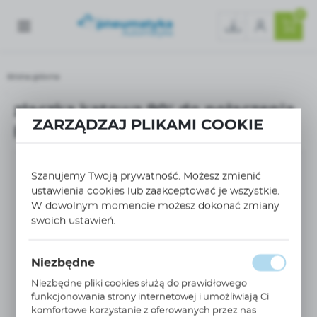
0
Strona główna
złączka kątowa 90° do połączenia przewodów/rur 15MM 0102 15 00
złączka kątowa 90° do połączenia
ZARZĄDZAJ PLIKAMI COOKIE
przewodów/rur 15MM 0102 15 00
Szanujemy Twoją prywatność. Możesz zmienić
ustawienia cookies lub zaakceptować je wszystkie.
W dowolnym momencie możesz dokonać zmiany
swoich ustawień.
Niezbędne
Niezbędne pliki cookies służą do prawidłowego
funkcjonowania strony internetowej i umożliwiają Ci
komfortowe korzystanie z oferowanych przez nas