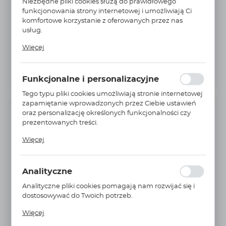
Niezbędne pliki cookies służą do prawidłowego
funkcjonowania strony internetowej i umożliwiają Ci
komfortowe korzystanie z oferowanych przez nas
usług.
Pliki cookies odpowiadają na podejmowane przez
Więcej
Ciebie działania w celu m.in. dostosowania Twoich
ustawień preferencji prywatności, logowania czy
wypełniania formularzy. Dzięki plikom cookies strona, z
Funkcjonalne i personalizacyjne
której korzystasz, może działać bez zakłóceń.
Tego typu pliki cookies umożliwiają stronie internetowej
zapamiętanie wprowadzonych przez Ciebie ustawień
oraz personalizację określonych funkcjonalności czy
INFORMACJE PODSTAWOWE
prezentowanych treści.
Dzięki tym plikom cookies możemy zapewnić Ci
Producent:
PARKER
Więcej
większy komfort korzystania z funkcjonalności naszej
Nr Katalogowy:
5HMTXS
strony poprzez dopasowanie jej do Twoich
indywidualnych preferencji. Wyrażenie zgody na
Jednostka miary:
szt.
Analityczne
funkcjonalne i personalizacyjne pliki cookies
gwarantuje dostępność większej ilości funkcji na
Średnica zewnętrzna rury [mm]:
8
Analityczne pliki cookies pomagają nam rozwijać się i
stronie.
dostosowywać do Twoich potrzeb.
Średnica zewnętrzna rury 2 [mm]:
8
Cookies analityczne pozwalają na uzyskanie informacji
Więcej
Średnica zewnętrzna rury ['']:
5/16
w zakresie wykorzystywania witryny internetowej,