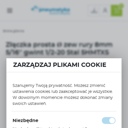
0
Strona główna
Złączka prosta Ø zew rury 8mm 5/16'' gwint 1/2-20 Stal 5HMTXS
Złączka prosta Ø zew rury 8mm
5/16'' gwint 1/2-20 Stal 5HMTXS
ZARZĄDZAJ PLIKAMI COOKIE
Szanujemy Twoją prywatność. Możesz zmienić
ustawienia cookies lub zaakceptować je wszystkie.
W dowolnym momencie możesz dokonać zmiany
swoich ustawień.
Niezbędne