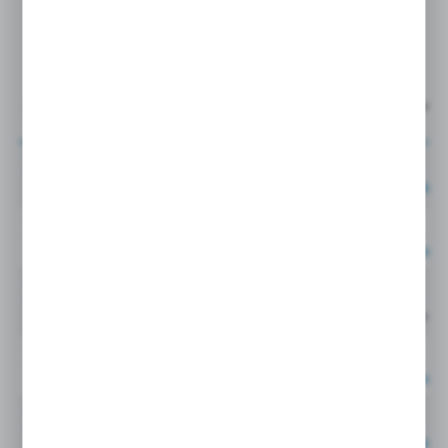
rury 8mm 5/16'' gwint 1/2-20
Stal 5HMTXS
ŚREDNICA
ŚREDNICA
ZEWNĘTRZ
ZEWNĘTRZ
NR KATALOGOWY
NA RURY
NA RURY 2
[MM]
[MM]
2 HTX-S
Cena netto:
126,47EU
3 HTX-S
Cena netto:
50,83EU
4HMTXS
6
6
Cena netto:
4-2 HTX-S
6
Cena netto:
210,21EUR
4-3 HTX-S
6
Cena netto:
86,05EUR