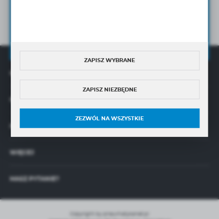
Wyrażam zgodę na otrzymywanie drogą elektroniczną
5/16
uszczelnienia NBR, FKM,
na wskazany przeze mnie adres e-mail Newslettera w tym
informacji handlowych.
ŚREDNICA ZEWNĘTRZNA RURY 2 [MM]
Wyrażam zgodę na przetwarzanie moich danych osobowych przez
8
Administratora w celu świadczenia usług oraz sprzedaży online,
zgodnie z
Polityką Prywatności
GWINT 2
ZAPISZ WYBRANE
1/2-20
OFERTA
ZAPISZ NIEZBĘDNE
O NAS
ZEZWÓL NA WSZYSTKIE
INFORMACJE
WIĘCEJ
MASZ PYTANIE?
Copyright by pneumatykanet.pl