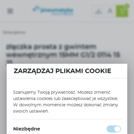
0
Strona główna
złączka prosta z gwintem wewnętrznym 15MM G1/2 0114 15 21
złączka prosta z gwintem
wewnętrznym 15MM G1/2 0114 15
21
ZARZĄDZAJ PLIKAMI COOKIE
Szanujemy Twoją prywatność. Możesz zmienić
ustawienia cookies lub zaakceptować je wszystkie.
W dowolnym momencie możesz dokonać zmiany
swoich ustawień.
Niezbędne