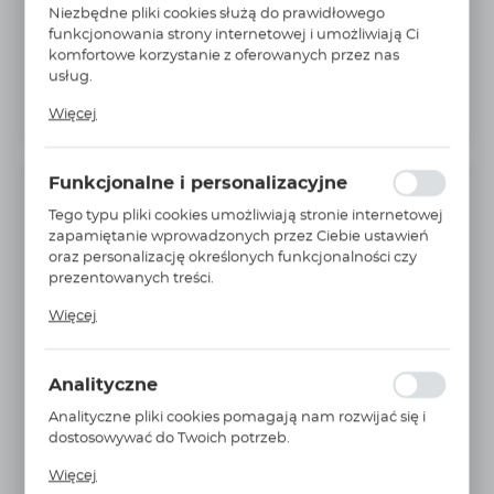
Niezbędne pliki cookies służą do prawidłowego
funkcjonowania strony internetowej i umożliwiają Ci
komfortowe korzystanie z oferowanych przez nas
usług.
Pliki cookies odpowiadają na podejmowane przez
Więcej
Ciebie działania w celu m.in. dostosowania Twoich
ustawień preferencji prywatności, logowania czy
wypełniania formularzy. Dzięki plikom cookies strona, z
Funkcjonalne i personalizacyjne
której korzystasz, może działać bez zakłóceń.
INFORMACJE PODSTAWOWE
Tego typu pliki cookies umożliwiają stronie internetowej
zapamiętanie wprowadzonych przez Ciebie ustawień
Producent:
PARKER
oraz personalizację określonych funkcjonalności czy
prezentowanych treści.
Nr Katalogowy:
0114 15 21
Dzięki tym plikom cookies możemy zapewnić Ci
Jednostka miary:
szt.
Więcej
większy komfort korzystania z funkcjonalności naszej
strony poprzez dopasowanie jej do Twoich
średnica przewodu ØD:
15 MM
indywidualnych preferencji. Wyrażenie zgody na
Analityczne
gwint C:
G1/2
funkcjonalne i personalizacyjne pliki cookies
gwarantuje dostępność większej ilości funkcji na
Analityczne pliki cookies pomagają nam rozwijać się i
korpus:
mosiądz
stronie.
dostosowywać do Twoich potrzeb.
MAX ciśnienie robocze:
550 BAR
Cookies analityczne pozwalają na uzyskanie informacji
Więcej
w zakresie wykorzystywania witryny internetowej,
Waga:
0,574Kg