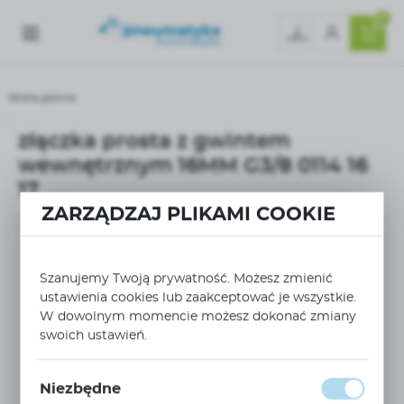
0
Strona główna
złączka prosta z gwintem wewnętrznym 16MM G3/8 0114 16 17
złączka prosta z gwintem
wewnętrznym 16MM G3/8 0114 16
17
ZARZĄDZAJ PLIKAMI COOKIE
Szanujemy Twoją prywatność. Możesz zmienić
ustawienia cookies lub zaakceptować je wszystkie.
W dowolnym momencie możesz dokonać zmiany
swoich ustawień.
Niezbędne