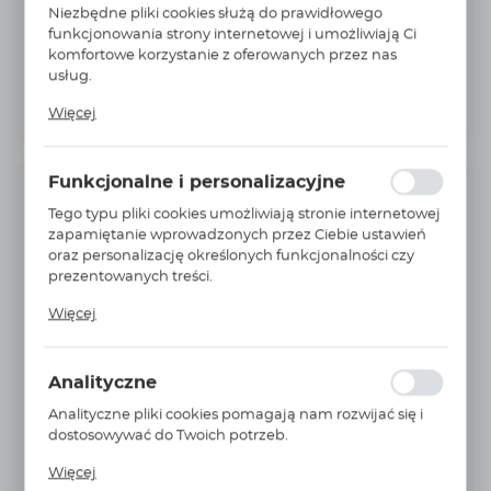
Niezbędne pliki cookies służą do prawidłowego
funkcjonowania strony internetowej i umożliwiają Ci
komfortowe korzystanie z oferowanych przez nas
usług.
Pliki cookies odpowiadają na podejmowane przez
Więcej
Ciebie działania w celu m.in. dostosowania Twoich
ustawień preferencji prywatności, logowania czy
wypełniania formularzy. Dzięki plikom cookies strona, z
Funkcjonalne i personalizacyjne
której korzystasz, może działać bez zakłóceń.
INFORMACJE PODSTAWOWE
Tego typu pliki cookies umożliwiają stronie internetowej
zapamiętanie wprowadzonych przez Ciebie ustawień
Producent:
PARKER
oraz personalizację określonych funkcjonalności czy
prezentowanych treści.
Nr Katalogowy:
0114 16 17
Dzięki tym plikom cookies możemy zapewnić Ci
Jednostka miary:
szt.
Więcej
większy komfort korzystania z funkcjonalności naszej
strony poprzez dopasowanie jej do Twoich
średnica przewodu ØD:
16 MM
indywidualnych preferencji. Wyrażenie zgody na
Analityczne
gwint C:
G3/8
funkcjonalne i personalizacyjne pliki cookies
gwarantuje dostępność większej ilości funkcji na
Analityczne pliki cookies pomagają nam rozwijać się i
korpus:
mosiądz
stronie.
dostosowywać do Twoich potrzeb.
MAX ciśnienie robocze:
550 BAR
Cookies analityczne pozwalają na uzyskanie informacji
Więcej
w zakresie wykorzystywania witryny internetowej,
Waga:
0,568Kg