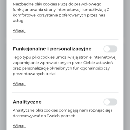
Niezbędne pliki cookies służą do prawidłowego
funkcjonowania strony internetowej i umożliwiają Ci
komfortowe korzystanie z oferowanych przez nas
usług.
Pliki cookies odpowiadają na podejmowane przez
Więcej
Ciebie działania w celu m.in. dostosowania Twoich
ustawień preferencji prywatności, logowania czy
wypełniania formularzy. Dzięki plikom cookies strona, z
Funkcjonalne i personalizacyjne
której korzystasz, może działać bez zakłóceń.
INFORMACJE PODSTAWOWE
Tego typu pliki cookies umożliwiają stronie internetowej
zapamiętanie wprowadzonych przez Ciebie ustawień
Producent:
PARKER
oraz personalizację określonych funkcjonalności czy
Nr Katalogowy:
0114 06 10
prezentowanych treści.
Dzięki tym plikom cookies możemy zapewnić Ci
Jednostka miary:
szt.
Więcej
większy komfort korzystania z funkcjonalności naszej
średnica przewodu ØD:
6 MM
strony poprzez dopasowanie jej do Twoich
indywidualnych preferencji. Wyrażenie zgody na
gwint C:
G1/8
Analityczne
funkcjonalne i personalizacyjne pliki cookies
gwarantuje dostępność większej ilości funkcji na
korpus:
mosiądz
Analityczne pliki cookies pomagają nam rozwijać się i
stronie.
dostosowywać do Twoich potrzeb.
MAX ciśnienie robocze:
550 BAR
Cookies analityczne pozwalają na uzyskanie informacji
Więcej
w zakresie wykorzystywania witryny internetowej,
Waga:
0,259Kg