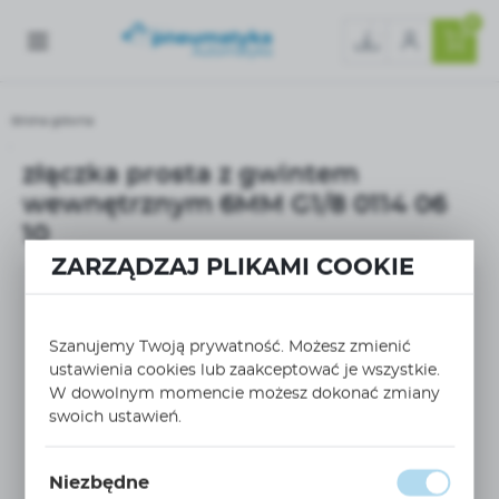
0
Strona główna
złączka prosta z gwintem wewnętrznym 6MM G1/8 0114 06 10
złączka prosta z gwintem
wewnętrznym 6MM G1/8 0114 06
10
ZARZĄDZAJ PLIKAMI COOKIE
Szanujemy Twoją prywatność. Możesz zmienić
ustawienia cookies lub zaakceptować je wszystkie.
W dowolnym momencie możesz dokonać zmiany
swoich ustawień.
Niezbędne