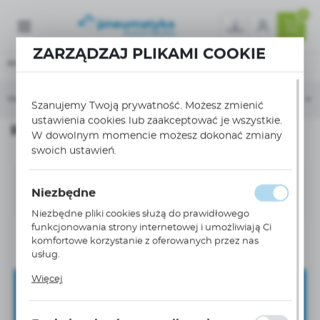
0
ZARZĄDZAJ PLIKAMI COOKIE
Strona główna
Elektryka
Rozłączniki, wyłączniki
Rozłączniki NSX
KATEGORIE
SORTUJ
Szanujemy Twoją prywatność. Możesz zmienić
ustawienia cookies lub zaakceptować je wszystkie.
Rozłączniki NSX
W dowolnym momencie możesz dokonać zmiany
swoich ustawień.
Nie znaleziono produktów w tej kategorii:
Niezbędne
Proszę wybrać inną kategorię.
Niezbędne pliki cookies służą do prawidłowego
funkcjonowania strony internetowej i umożliwiają Ci
komfortowe korzystanie z oferowanych przez nas
usług.
Pliki cookies odpowiadają na podejmowane przez
Więcej
Ciebie działania w celu m.in. dostosowania Twoich
Zapisz się do newslettera
ustawień preferencji prywatności, logowania czy
wypełniania formularzy. Dzięki plikom cookies strona, z
ZAPISZ SIĘ DO NEWSLETTERA I OTRZYMAJ DOSTĘP DO