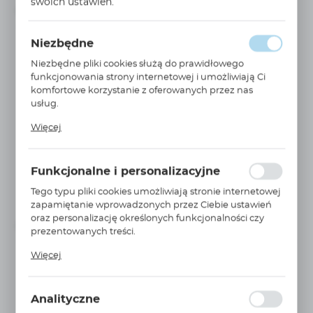
swoich ustawień.
Niedostępny
Na zapytanie
Niezbędne
Niezbędne pliki cookies służą do prawidłowego
funkcjonowania strony internetowej i umożliwiają Ci
komfortowe korzystanie z oferowanych przez nas
usług.
Pliki cookies odpowiadają na podejmowane przez
Więcej
Ciebie działania w celu m.in. dostosowania Twoich
WIĘCEJ
ustawień preferencji prywatności, logowania czy
MSM 15 8 400/50 FM CE
wypełniania formularzy. Dzięki plikom cookies strona, z
Funkcjonalne i personalizacyjne
której korzystasz, może działać bez zakłóceń.
Sprężarka śrubowa MSM 15 8 400/50 FM CE 15 kW
wydajność...
Tego typu pliki cookies umożliwiają stronie internetowej
zapamiętanie wprowadzonych przez Ciebie ustawień
MARK
oraz personalizację określonych funkcjonalności czy
Niedostępny
Na zapytanie
prezentowanych treści.
Dzięki tym plikom cookies możemy zapewnić Ci
Więcej
większy komfort korzystania z funkcjonalności naszej
strony poprzez dopasowanie jej do Twoich
indywidualnych preferencji. Wyrażenie zgody na
Analityczne
funkcjonalne i personalizacyjne pliki cookies