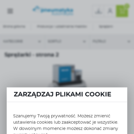
0
Strona główna
Produkcja i uzdatnianie mediów
Sprężarki
KATEGORIE
SORTUJ
FILTRUJ
Sprężarki - strona 2
ZARZĄDZAJ PLIKAMI COOKIE
WIĘCEJ
MSM 11 13 400/50 FM CE
Szanujemy Twoją prywatność. Możesz zmienić
Sprężarka śrubowa MSM 11 13 400/50 FM CE 11 kW
ustawienia cookies lub zaakceptować je wszystkie.
wydajność...
W dowolnym momencie możesz dokonać zmiany
MARK