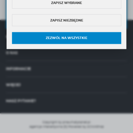
informacji handlowych.
ZAPISZ WYBRANE
Wyrażam zgodę na przetwarzanie moich danych osobowych przez
Administratora w celu świadczenia usług oraz sprzedaży online,
zgodnie z
Polityką Prywatności
ZAPISZ NIEZBĘDNE
OFERTA
ZEZWÓL NA WSZYSTKIE
O NAS
INFORMACJE
WIĘCEJ
MASZ PYTANIE?
Copyright by pneumatykanet.pl
Agencja interaktywna
[ti]
Powered by
2ClickShop