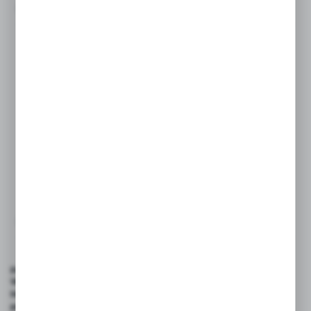
Niedostępny
do 8 tygodni
WIĘCEJ
6135-24
Szybkozłącze seria 6100 1 1/2 - 11 1/2 NPTF gwint
wew...
PARKER
Niedostępny
do 8 tygodni
Podstawowe parametry techniczne:
Wielkości:
3/4″- 1 1/2”
Maksymalne ciśnienie
210 bar
pracy: