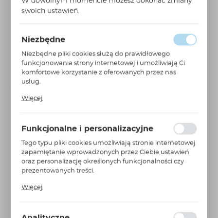
W dowolnym momencie możesz dokonać zmiany
swoich ustawień.
WIĘCEJ
Niezbędne
6105-08
Nypel szybkozłącze seria 6100 1/2 NPTF gwint wew
Niezbędne pliki cookies służą do prawidłowego
210 BAR...
funkcjonowania strony internetowej i umożliwiają Ci
komfortowe korzystanie z oferowanych przez nas
PARKER
usług.
Niedostępny
do 5 tygodni
Pliki cookies odpowiadają na podejmowane przez
Więcej
Ciebie działania w celu m.in. dostosowania Twoich
ustawień preferencji prywatności, logowania czy
wypełniania formularzy. Dzięki plikom cookies strona, z
Funkcjonalne i personalizacyjne
której korzystasz, może działać bez zakłóceń.
Tego typu pliki cookies umożliwiają stronie internetowej
zapamiętanie wprowadzonych przez Ciebie ustawień
oraz personalizację określonych funkcjonalności czy
prezentowanych treści.
Dzięki tym plikom cookies możemy zapewnić Ci
Więcej
WIĘCEJ
6105-12
większy komfort korzystania z funkcjonalności naszej
strony poprzez dopasowanie jej do Twoich
Nypel szybkozłącze seria 6100 3/4 NPTF gwint wew
indywidualnych preferencji. Wyrażenie zgody na
210 BAR...
Analityczne