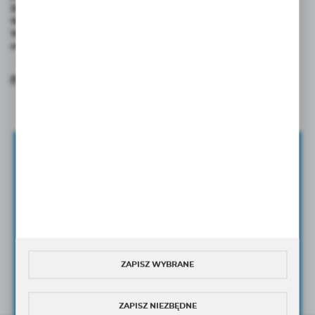
Zakres temperatur:
-40°C do +110°C
Wykonane:
screw to connect
Wykonania
stal, stal nierdzewna AISI 303 AISI 316,
materiałowe:
mosiądz
Pobierz katalog
Zapisz się do newslettera
ZAPISZ SIĘ DO NEWSLETTERA I OTRZYMAJ DOSTĘP DO
UNIKANLNYCH PORAD
ORAZ
NOWOŚCI
PRODUKTOWYCH
Wyrażam zgodę na otrzymywanie drogą elektroniczną
na wskazany przeze mnie adres e-mail Newslettera w tym
ZAPISZ WYBRANE
informacji handlowych.
Wyrażam zgodę na przetwarzanie moich danych osobowych przez
Administratora w celu świadczenia usług oraz sprzedaży online,
ZAPISZ NIEZBĘDNE
zgodnie z
Polityką Prywatności