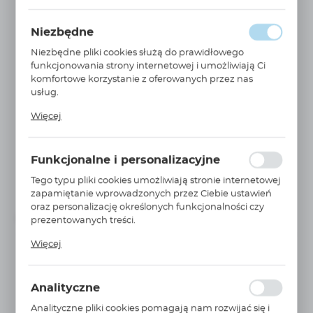
Niezbędne
Niezbędne pliki cookies służą do prawidłowego
funkcjonowania strony internetowej i umożliwiają Ci
komfortowe korzystanie z oferowanych przez nas
usług.
Pliki cookies odpowiadają na podejmowane przez
Więcej
Ciebie działania w celu m.in. dostosowania Twoich
WIĘCEJ
H5010
ustawień preferencji prywatności, logowania czy
Szybkozłącze seria H-profil Parker 1/2 BSPP gwint
wypełniania formularzy. Dzięki plikom cookies strona, z
wew...
Funkcjonalne i personalizacyjne
której korzystasz, może działać bez zakłóceń.
PARKER
Tego typu pliki cookies umożliwiają stronie internetowej
62,98 EUR
Cena netto:
zapamiętanie wprowadzonych przez Ciebie ustawień
Cena brutto:
77,47 EUR
oraz personalizację określonych funkcjonalności czy
Niedostępny
Na zapytanie
prezentowanych treści.
Dzięki tym plikom cookies możemy zapewnić Ci
Więcej
większy komfort korzystania z funkcjonalności naszej
strony poprzez dopasowanie jej do Twoich
indywidualnych preferencji. Wyrażenie zgody na
Analityczne
funkcjonalne i personalizacyjne pliki cookies
gwarantuje dostępność większej ilości funkcji na
Analityczne pliki cookies pomagają nam rozwijać się i