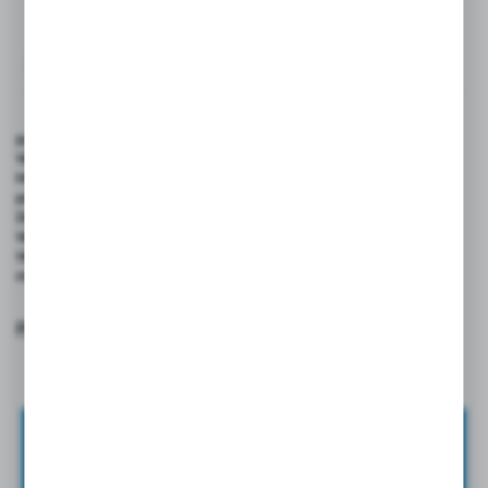
wew 280...
PARKER
Niedostępny
do 10 tygodni
Podstawowe parametry techniczne:
Wielkości:
1/2″-1”
Maksymalne ciśnienie
320 bar
pracy:
Zakres temperatur:
-40°C do +200°C
Wykonane:
profil TEMA
Wykonania
stal, stal nierdzewna AISI 303 AISI 316,
materiałowe:
mosiądz
Pobierz katalog
Zapisz się do newslettera
ZAPISZ SIĘ DO NEWSLETTERA I OTRZYMAJ DOSTĘP DO