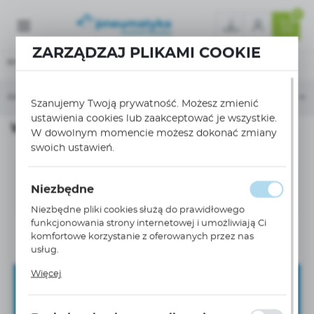
0
ZARZĄDZAJ PLIKAMI COOKIE
Strona główna
Elektryka
Rozłączniki, wyłączniki
Wyłączniki dużych mocy
KATEGORIE
SORTUJ
Szanujemy Twoją prywatność. Możesz zmienić
ustawienia cookies lub zaakceptować je wszystkie.
Wyłączniki dużych mocy
W dowolnym momencie możesz dokonać zmiany
swoich ustawień.
Nie znaleziono produktów w tej kategorii:
Niezbędne
Proszę wybrać inną kategorię.
Niezbędne pliki cookies służą do prawidłowego
funkcjonowania strony internetowej i umożliwiają Ci
komfortowe korzystanie z oferowanych przez nas
usług.
Pliki cookies odpowiadają na podejmowane przez
Więcej
Ciebie działania w celu m.in. dostosowania Twoich
Zapisz się do newslettera
ustawień preferencji prywatności, logowania czy
wypełniania formularzy. Dzięki plikom cookies strona, z
ZAPISZ SIĘ DO NEWSLETTERA I OTRZYMAJ DOSTĘP DO