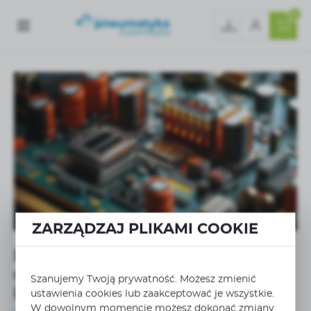
0
ZARZĄDZAJ PLIKAMI COOKIE
Przemienniki częstotliwości –
oszczędność energii i pełna
Szanujemy Twoją prywatność. Możesz zmienić
kontrola silnika
ustawienia cookies lub zaakceptować je wszystkie.
W dowolnym momencie możesz dokonać zmiany