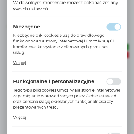
W dowolnym momencie możesz dokonać zmiany
Cena netto:
24,07 EUR
swoich ustawień.
43,77 EUR
Cena brutto:
29,61 EUR
53,84 EUR
Niezbędne
Dostępny
72 szt.
24 h
Niezbędne pliki cookies służą do prawidłowego
funkcjonowania strony internetowej i umożliwiają Ci
komfortowe korzystanie z oferowanych przez nas
BESTSELLER
usług.
PROMOCJE
Pliki cookies odpowiadają na podejmowane przez
Więcej
Ciebie działania w celu m.in. dostosowania Twoich
ustawień preferencji prywatności, logowania czy
wypełniania formularzy. Dzięki plikom cookies strona, z
Funkcjonalne i personalizacyjne
której korzystasz, może działać bez zakłóceń.
AW20-F02CH-D
Tego typu pliki cookies umożliwiają stronie internetowej
WIĘCEJ
zapamiętanie wprowadzonych przez Ciebie ustawień
filtro-reduktor G1/4 0,5 do 8,5 BAR 5µm AW20-
oraz personalizację określonych funkcjonalności czy
F02CH-D
prezentowanych treści.
SMC
Dzięki tym plikom cookies możemy zapewnić Ci
Cena netto:
Więcej
większy komfort korzystania z funkcjonalności naszej
183,09 PLN
305,15 PLN
strony poprzez dopasowanie jej do Twoich
Cena brutto:
indywidualnych preferencji. Wyrażenie zgody na
225,20 PLN
375,33 PLN