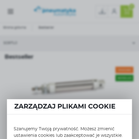
0
Strona główna
Bestseller
SORTUJ
Bestseller
POLECANE
BESTSELLER
ZARZĄDZAJ PLIKAMI COOKIE
PNO-020DS-0075
WIĘCEJ
siłownik okrągły podwójnego działania Ø20mm
skok 75...
Szanujemy Twoją prywatność. Możesz zmienić
ustawienia cookies lub zaakceptować je wszystkie.
PNEUMATYKA