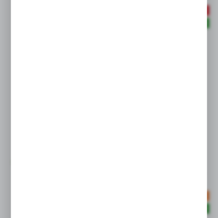
PROMOCJE
BESTSELLER
26KAAW21MPX
WIĘCEJ
szybkozłącze żeńskie DN7,2 gwint zewnętrzny G1/2
26KAAW21MPX
PARKER
Cena netto:
2,97 EUR
7,42 EUR
Cena brutto:
3,65 EUR
9,13 EUR
Dostępny
288 szt.
24 h
POLECANE
BESTSELLER