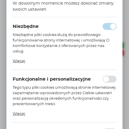
W dowolnym momencie możesz dokonać zmiany
Cena netto:
24,07 EUR
43,77 EUR
swoich ustawień.
Cena brutto:
29,61 EUR
53,84 EUR
Niezbędne
Dostępny
72 szt.
24 h
Niezbędne pliki cookies służą do prawidłowego
funkcjonowania strony internetowej i umożliwiają Ci
komfortowe korzystanie z oferowanych przez nas
BESTSELLER
usług.
PROMOCJE
Pliki cookies odpowiadają na podejmowane przez
Więcej
Ciebie działania w celu m.in. dostosowania Twoich
ustawień preferencji prywatności, logowania czy
wypełniania formularzy. Dzięki plikom cookies strona, z
Funkcjonalne i personalizacyjne
której korzystasz, może działać bez zakłóceń.
AW20-F02CH-D
Tego typu pliki cookies umożliwiają stronie internetowej
WIĘCEJ
zapamiętanie wprowadzonych przez Ciebie ustawień
filtro-reduktor G1/4 0,5 do 8,5 BAR 5µm AW20-
F02CH-D
oraz personalizację określonych funkcjonalności czy
prezentowanych treści.
SMC
Dzięki tym plikom cookies możemy zapewnić Ci
Cena netto:
Więcej
większy komfort korzystania z funkcjonalności naszej
183,09 PLN
305,15 PLN
strony poprzez dopasowanie jej do Twoich
Cena brutto:
indywidualnych preferencji. Wyrażenie zgody na
225,20 PLN
375,33 PLN