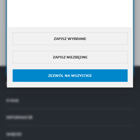
ZAPISZ SIĘ DO NEWSLETTERA I OTRZYMAJ DOSTĘP DO
UNIKANLNYCH PORAD
ORAZ
NOWOŚCI
PRODUKTOWYCH
Wyrażam zgodę na otrzymywanie drogą elektroniczną
ZAPISZ WYBRANE
na wskazany przeze mnie adres e-mail Newslettera w tym
informacji handlowych.
Wyrażam zgodę na przetwarzanie moich danych osobowych przez
ZAPISZ NIEZBĘDNE
Administratora w celu świadczenia usług oraz sprzedaży online,
zgodnie z
Polityką Prywatności
ZEZWÓL NA WSZYSTKIE
OFERTA
O NAS
INFORMACJE
WIĘCEJ