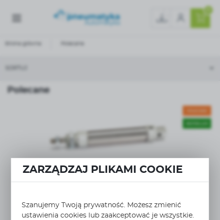
0
Strona główna
Polecane
SORTUJ
Polecane
POLECANE
BESTSELLER
ZARZĄDZAJ PLIKAMI COOKIE
PNO-020DS-0075
WIĘCEJ
siłownik okrągły podwójnego działania Ø20mm
skok 75...
Szanujemy Twoją prywatność. Możesz zmienić
ustawienia cookies lub zaakceptować je wszystkie.
PNEUMATYKA